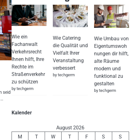
Wie ein
Wie Catering
Wie Umbau von
Fachanwalt
die Qualität und
Eigentumswoh
Verkehrsrecht
Vielfalt Ihrer
nungen dir hilft,
Ihnen hilft, Ihre
Veranstaltung
alte Räume
Rechte im
verbessert
modern und
Straßenverkehr
by techgerm
funktional zu
zu schützen
gestalten
by techgerm
by techgerm
n seid
n…
Kalender
August 2026
M
T
W
T
F
S
S