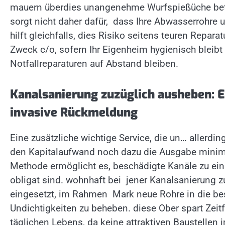
mauern überdies unangenehme Wurfspießüche betä
sorgt nicht daher dafür, dass Ihre Abwasserrohre 
hilft gleichfalls, dies Risiko seitens teuren Repa
Zweck c/o, sofern Ihr Eigenheim hygienisch blei
Notfallreparaturen auf Abstand bleiben.
Kanalsanierung zuzüglich ausheben: Ei
invasive Rückmeldung
Eine zusätzliche wichtige Service, die un… allerdin
den Kapitalaufwand noch dazu die Ausgabe minimie
Methode ermöglicht es, beschädigte Kanäle zu ei
obligat sind. wohnhaft bei jener Kanalsanierung 
eingesetzt, im Rahmen Mark neue Rohre in die be
Undichtigkeiten zu beheben. diese Ober spart Zei
täglichen Lebens, da keine attraktiven Baustellen