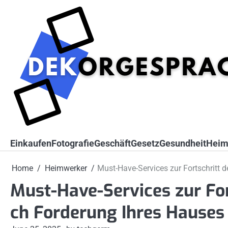
Skip
to
content
Einkaufen
Fotografie
Geschäft
Gesetz
Gesundheit
Heim
Home
Heimwerker
Must-Have-Services zur Fortschritt 
Must-Have-Services zur For
ch Forderung Ihres Hauses