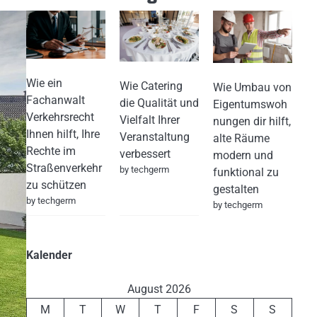
Wie ein
Wie Catering
Wie Umbau von
Fachanwalt
die Qualität und
Eigentumswoh
Verkehrsrecht
Vielfalt Ihrer
nungen dir hilft,
Ihnen hilft, Ihre
Veranstaltung
alte Räume
Rechte im
verbessert
modern und
Straßenverkehr
by techgerm
funktional zu
zu schützen
gestalten
by techgerm
by techgerm
Kalender
August 2026
M
T
W
T
F
S
S