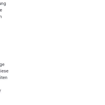
ung
le
m
ige
diese
iten
r