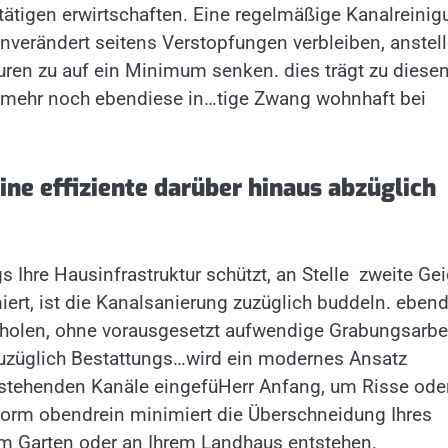
tigen erwirtschaften. Eine regelmäßige Kanalreinig
unverändert seitens Verstopfungen verbleiben, anstel
raturen zu auf ein Minimum senken. dies trägt zu diese
bt mehr noch ebendiese in…tige Zwang wohnhaft bei
ne effiziente darüber hinaus abzüglich
gs Ihre Hausinfrastruktur schützt, an Stelle zweite Ge
rt, ist die Kanalsanierung zuzüglich buddeln. eben
nholen, ohne vorausgesetzt aufwendige Grabungsarbe
zuzüglich Bestattungs…wird ein modernes Ansatz
stehenden Kanäle eingefüHerr Anfang, um Risse ode
tform obendrein minimiert die Überschneidung Ihres
 im Garten oder an Ihrem Landhaus entstehen.