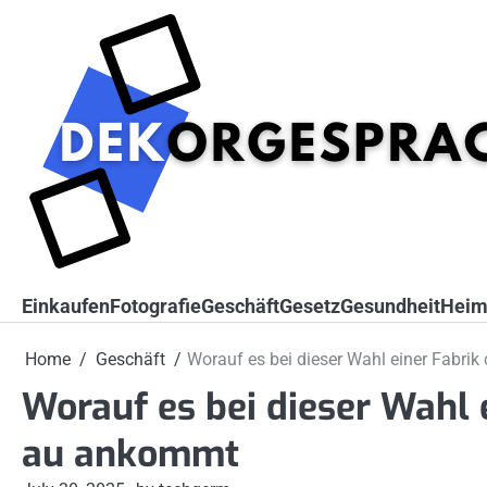
Skip
to
content
Einkaufen
Fotografie
Geschäft
Gesetz
Gesundheit
Heim
Home
Geschäft
Worauf es bei dieser Wahl einer Fabr
Worauf es bei dieser Wahl 
au ankommt