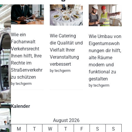
Wie ein
Wie Catering
Wie Umbau von
Fachanwalt
die Qualität und
Eigentumswoh
Verkehrsrecht
Vielfalt Ihrer
nungen dir hilft,
Ihnen hilft, Ihre
Veranstaltung
alte Räume
Rechte im
verbessert
modern und
Straßenverkehr
by techgerm
funktional zu
zu schützen
gestalten
by techgerm
by techgerm
Kalender
August 2026
M
T
W
T
F
S
S