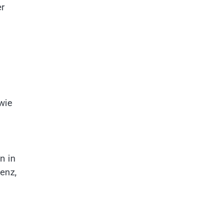
er
wie
n in
enz,