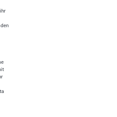
ihr
nden
ne
it
hr
ta