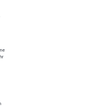
e
ene
hr
n