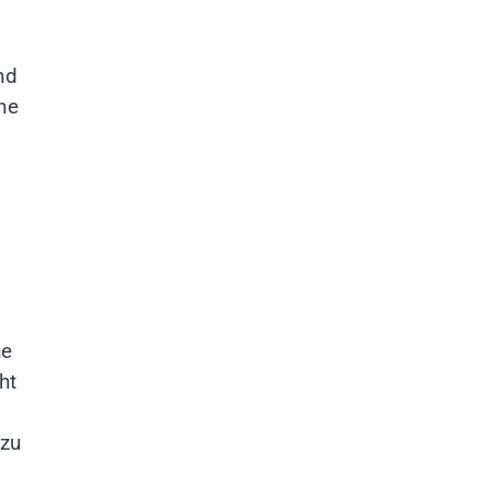
nd
ne
he
ht
 zu